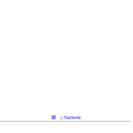
VKA-Verlag
die dreidimensionale Karte
⌂ Startseite