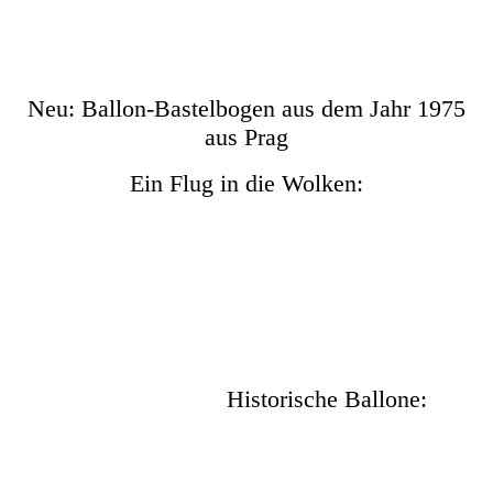
Neu: Ballon-Bastelbogen aus dem Jahr 1975
aus Prag
Ein Flug in die Wolken:
Dultbilder-334
Ballon 1
Ballon 2
Bastelbogen mit Ballon 3 + 4_1
Historische Ballone:
Pilâtre de Roziere's Ballon