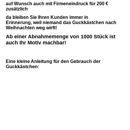
auf Wunsch auch mit Firmeneindruck für 200 €
zusätzlich
da bleiben Sie Ihren Kunden immer in
Erinnerung, weil niemand das Guckkästchen nach
Weihnachten weg wirft!
Ab einer Abnahmemenge von 1000 Stück ist
auch Ihr Motiv machbar!
Eine kleine Anleitung für den Gebrauch der
Guckkästchen:
Guckkästchen im Kuvert
aus dem Kuvert raus
einmal gegenfalten (keine Angst, da passiert nichts!)
aufstellen
und ....Freude haben