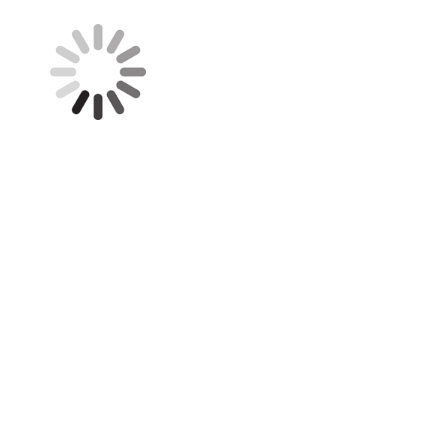
... oder Freude bereiten
Aufstiegs-Guckkästla Spvgg Fürth
Nürnberger Christkindlmarkt
Glückwunschkarte Staendchen - Serenade
Weihnachtsmarkt in Spanien