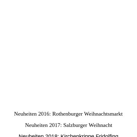
Krippenausstellung_Fuerstenfeldbruck
Seligenstadt_Adventsmarkt (0001)
Guckkästchen bei Familie Weidemann
Weidemann2
neu: Fürth-Kalender
Beitrag in Stadtzeitung
Neuheiten 2016: Rothenburger Weihnachtsmarkt
Neuheiten 2017: Salzburger Weihnacht
Neuheiten 2018: Kirchenkrippe Fridolfing