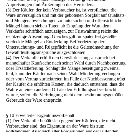
Anpreisungen und Äußerungen des Herstellers.
(3) Der Käufer, der kein Verbraucher ist, ist verpflichtet, die
Ware unverzüglich und mit der gebotenen Sorgfalt auf Qualitäts-
und Mengenabweichungen zu untersuchen und offensichtliche
Mängel binnen sieben Tagen ab Empfang der Ware dem
Verkäufer schriftlich anzuzeigen, zur Fristwahrung reicht die
rechtzeitige Absendung. Gleiches gilt für später festgestellte
verdeckte Mängel ab Entdeckung.Bei Verletzung der
Untersuchungs- und Rügepflicht ist die Geltendmachung der
Gewährleistungsansprüche ausgeschlossen.
(4) Der Verkäufer erfüllt den Gewährleistungsanspruch bei
mangelhafter Kaufsache nach seiner Wahl durch Nachbesserung
oder Ersatzlieferung. Schlägt die Mangelbeseitigung zweimal
fehl, kann der Käufer nach seiner Wahl Minderung verlangen
oder vom Vertrag zurücktreten.Im Falle der Nachbesserung trägt
der Käufer die erhöhten Kosten, die dadurch entstehen, dass die
Wahre an einen anderen Ort als den Erfüllungsort verbracht
wurde, sofern die Verbringung nicht dem bestimmungsgemäßen
Gebrauch der Ware entspricht.
§ 10 Erweiterter Eigentumsvorbehalt
(1) Der Verkäufer behält sich gegenüber Käufern, die nicht
Verbraucher sind, das Eigentum an der Ware bis zum
vollständigen Ausgleich aller Forderungen aus der laufenden