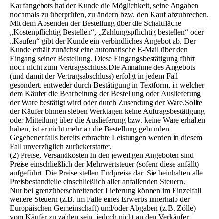
Kaufangebots hat der Kunde die Möglichkeit, seine Angaben
nochmals zu überprüfen, zu ändern bzw. den Kauf abzubrechen.
Mit dem Absenden der Bestellung über die Schaltfläche
„Kostenpflichtig Bestellen“, „Zahlungspflichtig bestellen“ oder
„Kaufen“ gibt der Kunde ein verbindliches Angebot ab. Der
Kunde erhält zunächst eine automatische E-Mail über den
Eingang seiner Bestellung. Diese Eingangsbestätigung führt
noch nicht zum Vertragsschluss.Die Annahme des Angebots
(und damit der Vertragsabschluss) erfolgt in jedem Fall
gesondert, entweder durch Bestätigung in Textform, in welcher
dem Käufer die Bearbeitung der Bestellung oder Auslieferung
der Ware bestätigt wird oder durch Zusendung der Ware.Sollte
der Käufer binnen sieben Werktagen keine Auftragsbestätigung
oder Mitteilung über die Auslieferung bzw. keine Ware erhalten
haben, ist er nicht mehr an die Bestellung gebunden.
Gegebenenfalls bereits erbrachte Leistungen werden in diesem
Fall unverzüglich zurückerstattet.
(2) Preise, Versandkosten In den jeweiligen Angeboten sind
Preise einschließlich der Mehrwertsteuer (sofern diese anfällt)
aufgeführt. Die Preise stellen Endpreise dar. Sie beinhalten alle
Preisbestandteile einschließlich aller anfallenden Steuern.
Nur bei grenzüberschreitender Lieferung können im Einzelfall
weitere Steuern (z.B. im Falle eines Erwerbs innerhalb der
Europäischen Gemeinschaft) und/oder Abgaben (z.B. Zölle)
vom Käufer zu zahlen sein, jedoch nicht an den Verkäufer,